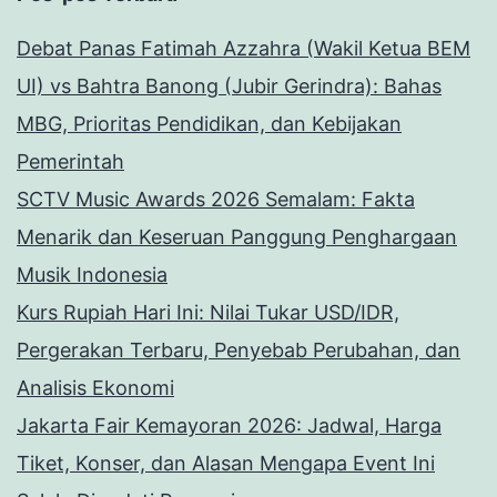
Debat Panas Fatimah Azzahra (Wakil Ketua BEM
UI) vs Bahtra Banong (Jubir Gerindra): Bahas
MBG, Prioritas Pendidikan, dan Kebijakan
Pemerintah
SCTV Music Awards 2026 Semalam: Fakta
Menarik dan Keseruan Panggung Penghargaan
Musik Indonesia
Kurs Rupiah Hari Ini: Nilai Tukar USD/IDR,
Pergerakan Terbaru, Penyebab Perubahan, dan
Analisis Ekonomi
Jakarta Fair Kemayoran 2026: Jadwal, Harga
Tiket, Konser, dan Alasan Mengapa Event Ini