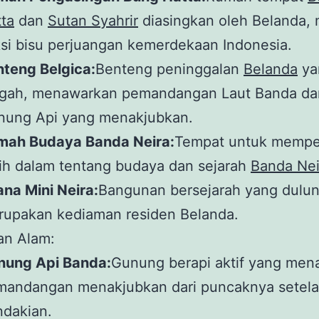
ta
dan
Sutan Syahrir
diasingkan oleh Belanda, 
si bisu perjuangan kemerdekaan Indonesia.
teng Belgica:
Benteng peninggalan
Belanda
ya
gah, menawarkan pemandangan Laut Banda da
nung Api yang menakjubkan.
mah Budaya Banda Neira:
Tempat untuk mempel
ih dalam tentang budaya dan sejarah
Banda Nei
ana Mini Neira:
Bangunan bersejarah yang dulu
rupakan kediaman residen Belanda.
an Alam:
nung Api Banda:
Gunung berapi aktif yang men
mandangan menakjubkan dari puncaknya setel
ndakian.