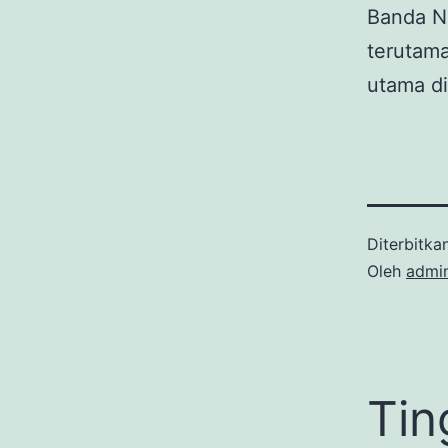
Banda Ne
terutam
utama di
Diterbitka
Oleh
admi
Tin