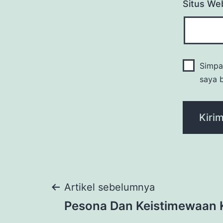
Situs We
Simpa
saya b
Navigasi
Artikel sebelumnya
Pesona Dan Keistimewaan 