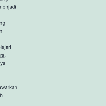
menjadi
ng
n
ajari
ra
.
nya
awarkan
ah