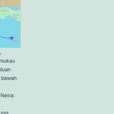
,
emukau
aduan
m bawah
Neira:
ung