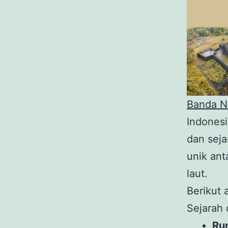
Banda N
Indones
dan sej
unik ant
laut.
Berikut 
Sejarah
Ru