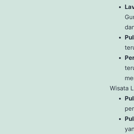
La
Gu
dan
Pul
te
Per
ter
me
Wisata L
Pul
per
Pul
ya