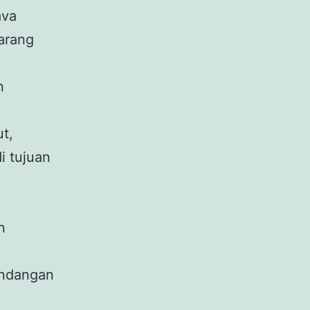
ava
arang
n
t,
i tujuan
n
ndangan