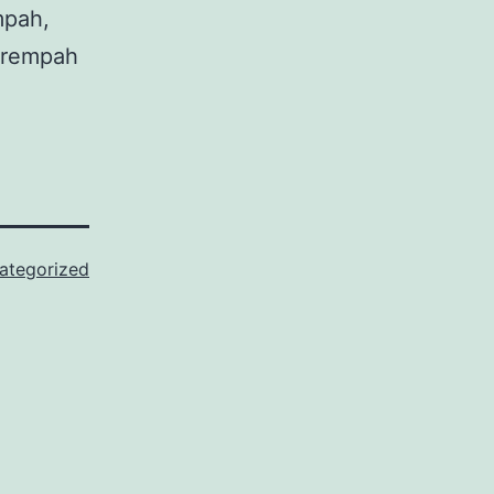
mpah,
 rempah
ategorized