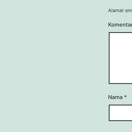
Alamat ema
Komenta
Nama
*