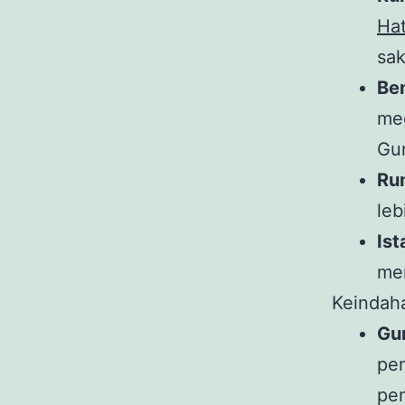
Hat
sak
Ben
me
Gu
Ru
leb
Ist
me
Keindah
Gu
pe
pe