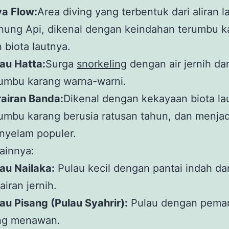
va Flow:
Area diving yang terbentuk dari aliran l
nung Api, dikenal dengan keindahan terumbu k
 biota lautnya.
au Hatta:
Surga
snorkeling
dengan air jernih da
rumbu karang warna-warni.
airan Banda:
Dikenal dengan kekayaan biota lau
umbu karang berusia ratusan tahun, dan menjad
nyelam populer.
ainnya:
au Nailaka:
Pulau kecil dengan pantai indah da
airan jernih.
au Pisang (Pulau Syahrir):
Pulau dengan pema
ng menawan.