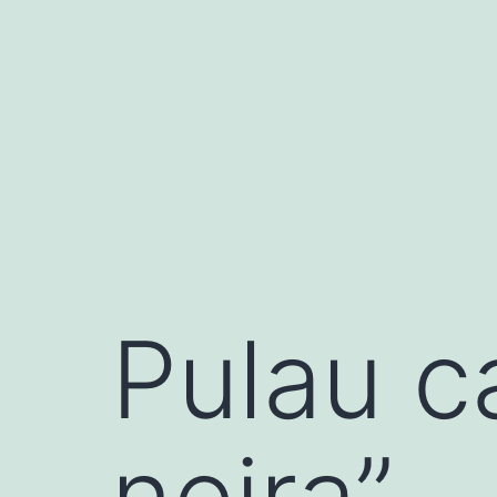
Lewati
ke
konten
Pulau c
neira”