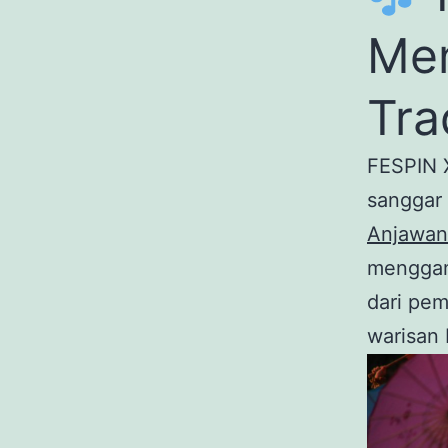
Men
Tra
FESPIN X
sanggar 
Anjawani
menggam
dari pe
warisan