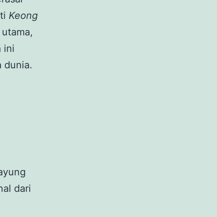
ti
Keong
 utama,
 ini
 dunia.
Payung
al dari