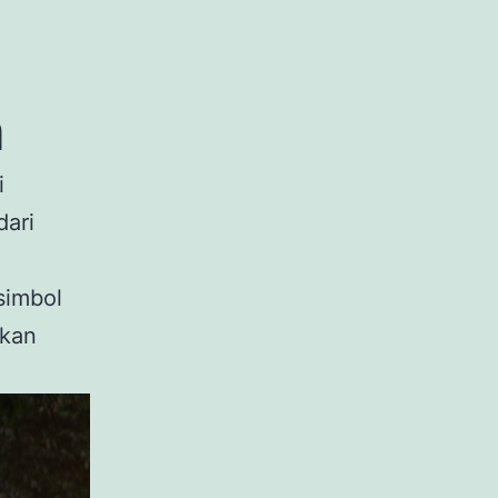
n
i
dari
simbol
ikan