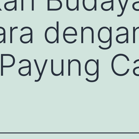
ara denga
 Payung Ca