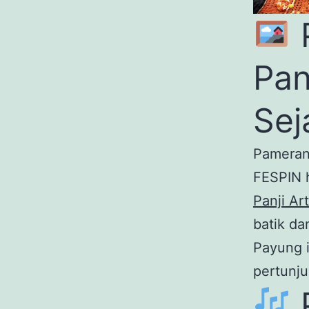
Pan
Sej
Pameran 
FESPIN 
Panji Ar
batik d
Payung i
pertunju
P