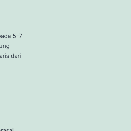
pada 5–7
sung
ris dari
erasal