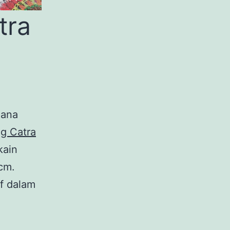
tra
dana
g Catra
kain
cm.
if dalam