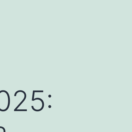
025:
a