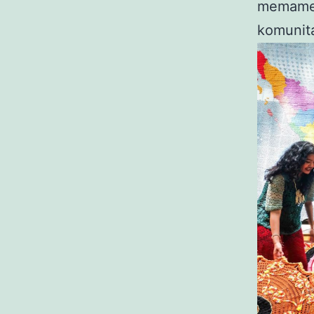
memamer
komunita