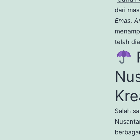
dari mas
Emas
,
A
menampil
telah di
Nus
Kre
Salah sa
Nusantar
berbagai