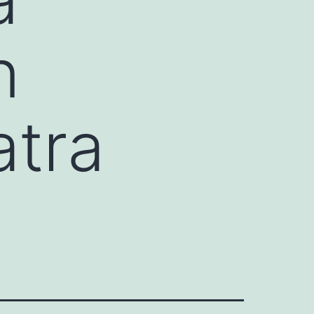
n
tra