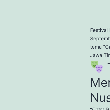
Festival
Septemb
tema “Ca
Jawa Tim
T
Mer
Nus
“
Catra P