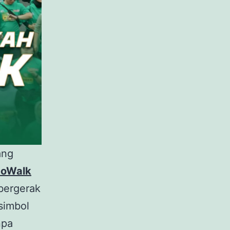
ang
eoWalk
bergerak
 simbol
npa