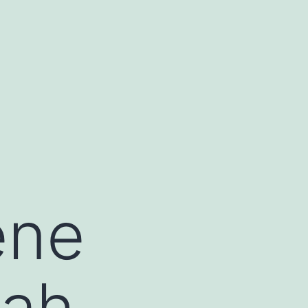
ene
kah