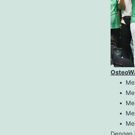
OsteoW
Me
Men
Mel
Men
Me
Dengan k