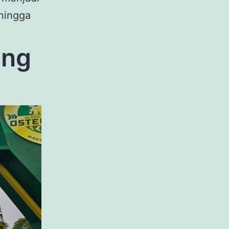
 hingga
ang