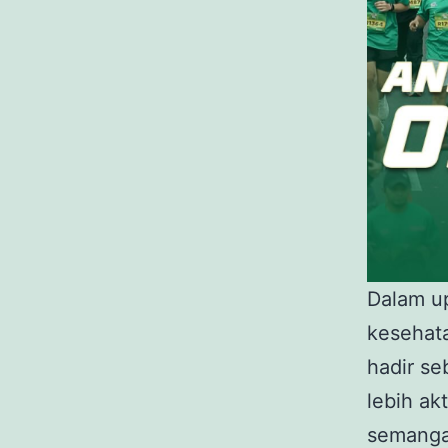
Dalam u
kesehata
hadir s
lebih ak
semanga