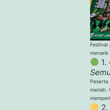
Festiva
menarik
1.
Sem
Peserta 
meriah.
memperba
2