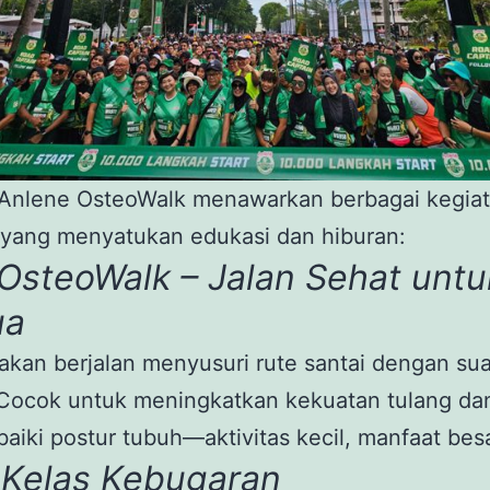
l Anlene OsteoWalk menawarkan berbagai kegia
 yang menyatukan edukasi dan hiburan:
OsteoWalk – Jalan Sehat untu
ua
akan berjalan menyusuri rute santai dengan su
 Cocok untuk meningkatkan kekuatan tulang da
iki postur tubuh—aktivitas kecil, manfaat bes
.
Kelas Kebugaran