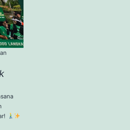
tan
k
asana
n
ar!