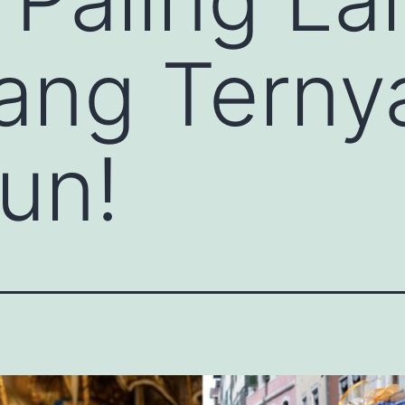
ang Terny
un!