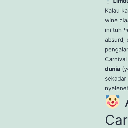
Limou
Kalau ka
wine cl
ini tuh
h
absurd, 
pengala
Carnival
dunia
(y
sekadar 
nyeleneh
A
Car