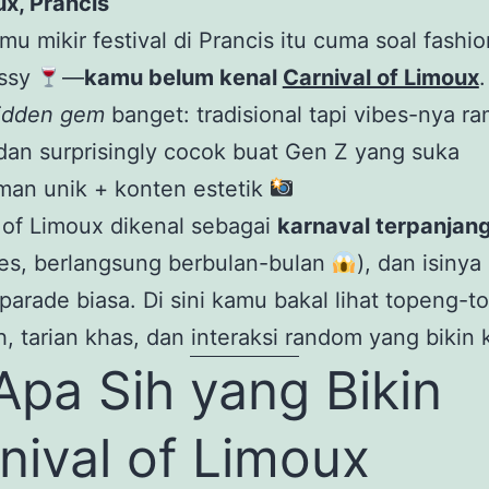
x, Prancis
mu mikir festival di Prancis itu cuma soal fashi
assy
—
kamu belum kenal
Carnival of Limoux
.
idden gem
banget: tradisional tapi vibes-nya ra
dan surprisingly cocok buat Gen Z yang suka
man unik + konten estetik
 of Limoux dikenal sebagai
karnaval terpanjang
es, berlangsung berbulan-bulan
), dan isiny
parade biasa. Di sini kamu bakal lihat topeng-t
, tarian khas, dan interaksi random yang bikin 
pa Sih yang Bikin
nival of Limoux