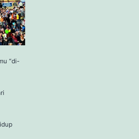
mu “di-
ri
hidup