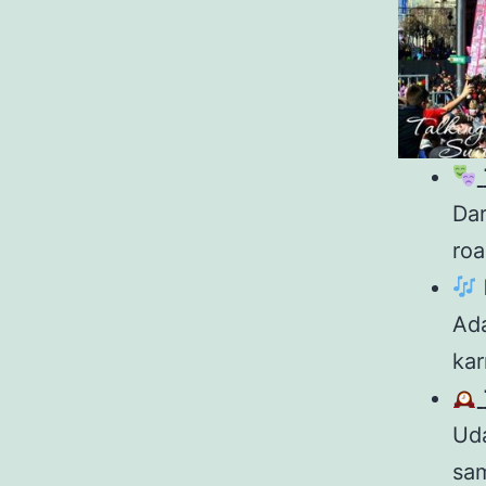
Dar
roa
Ad
kar
Uda
sam