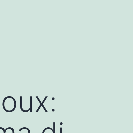
moux:
ma di