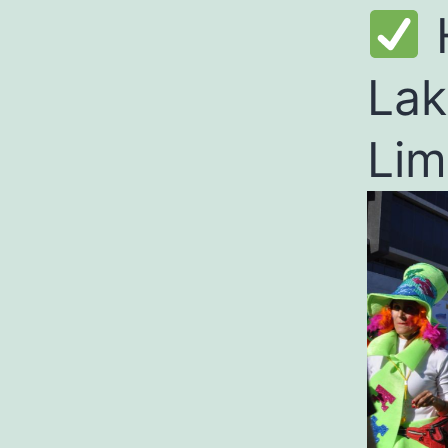
Lak
Li