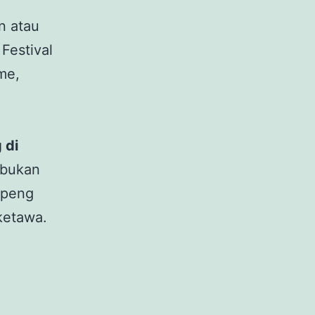
on atau
 Festival
me,
 di
a bukan
openg
ketawa.