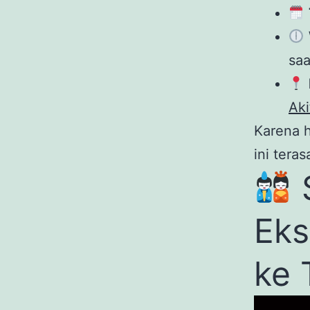
saa
Aki
Karena 
ini teras
S
Eks
ke 