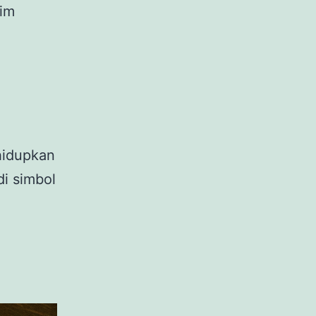
sim
ihidupkan
di simbol