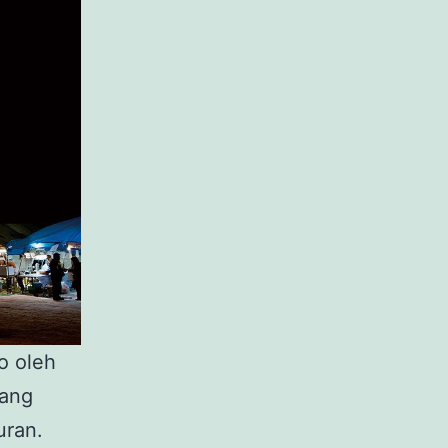
o oleh
ang
uran.