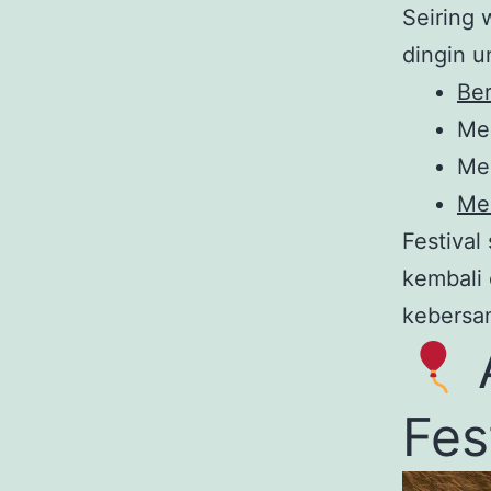
Seiring 
dingin u
Ber
Men
Me
Men
Festival
kembali 
kebersa
Fes