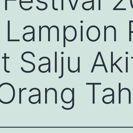
l Lampion
t Salju Ak
 Orang Ta