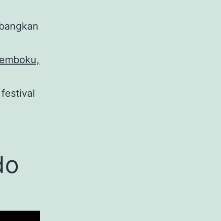
rbangkan
Semboku,
 festival
do