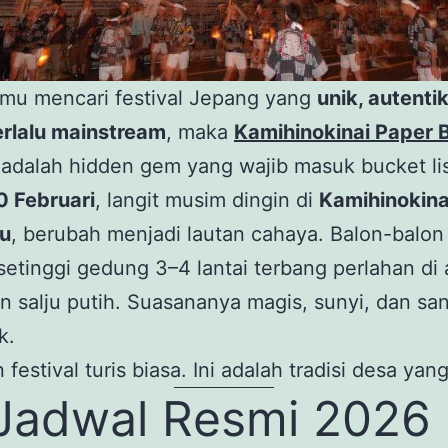
amu mencari festival Jepang yang
unik, autenti
erlalu mainstream
, maka
Kamihinokinai Paper B
adalah hidden gem yang wajib masuk bucket lis
0 Februari
, langit musim dingin di
Kamihinokina
u
, berubah menjadi lautan cahaya. Balon-balon
setinggi gedung 3–4 lantai terbang perlahan di 
 salju putih. Suasananya magis, sunyi, dan sa
k.
 festival turis biasa. Ini adalah tradisi desa yan
Jadwal Resmi 2026