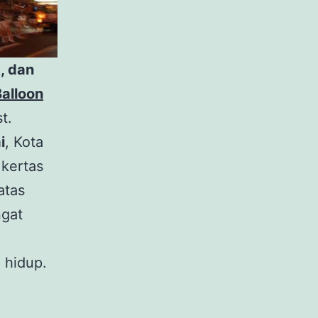
k, dan
alloon
t.
i
, Kota
 kertas
atas
ngat
g hidup.