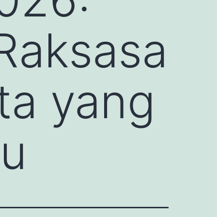
 Raksasa
ita yang
hu