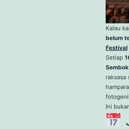
Kalau k
belum t
Festival
Setiap
1
Sembok
raksasa 
hamparan
fotogeni
Ini bukan