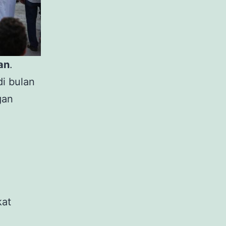
an
.
i bulan
gan
kat