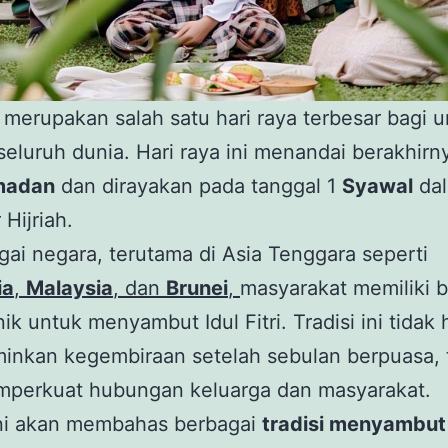
merupakan salah satu hari raya terbesar bagi 
 seluruh dunia. Hari raya ini menandai berakhirn
madan
dan dirayakan pada tanggal 1
Syawal
da
 Hijriah.
gai negara, terutama di Asia Tenggara seperti
ia
,
Malaysia
, dan
Brunei
,
masyarakat memiliki 
unik untuk menyambut Idul Fitri. Tradisi ini tidak
inkan kegembiraan setelah sebulan berpuasa, 
mperkuat hubungan keluarga dan masyarakat.
ini akan membahas berbagai
tradisi menyambut 