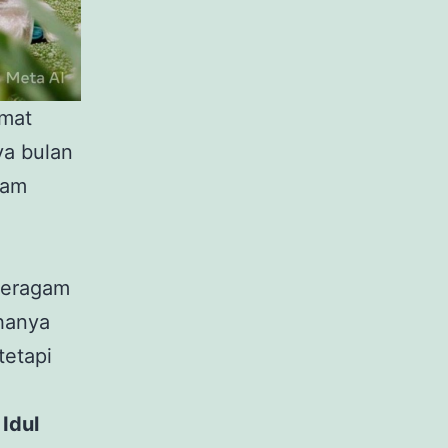
umat
ya bulan
lam
beragam
 hanya
tetapi
Idul