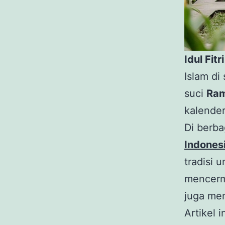
Idul Fitri
Islam di
suci
Ra
kalender
Di berba
Indones
tradisi 
mencerm
juga me
Artikel 