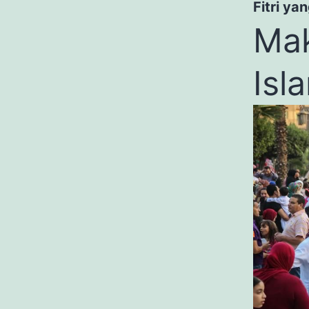
Fitri ya
Mak
Isl