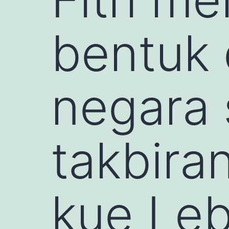
bentuk 
negara 
takbira
kue Leb