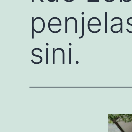
penjela
sini.