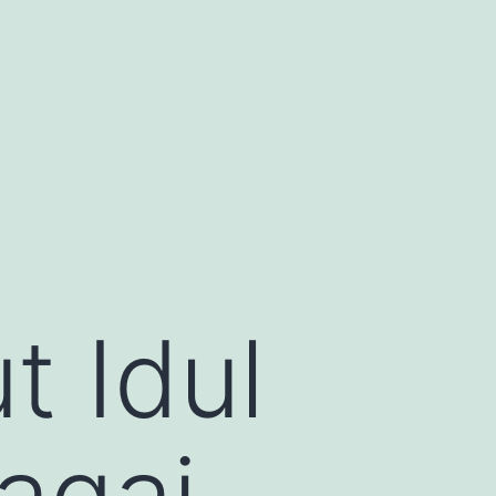
t Idul
bagai