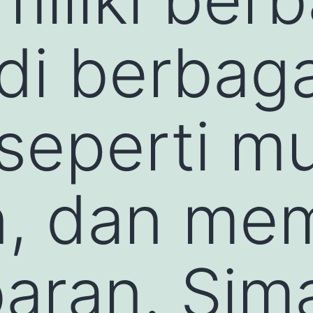
di berbaga
seperti mu
n, dan me
aran. Sim