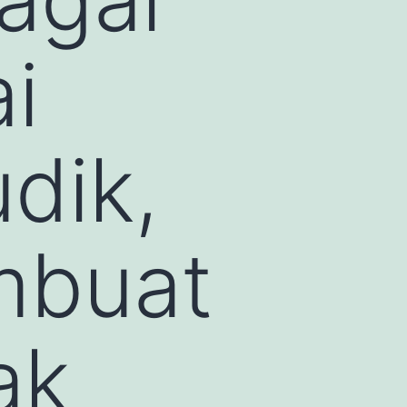
i
dik,
mbuat
ak