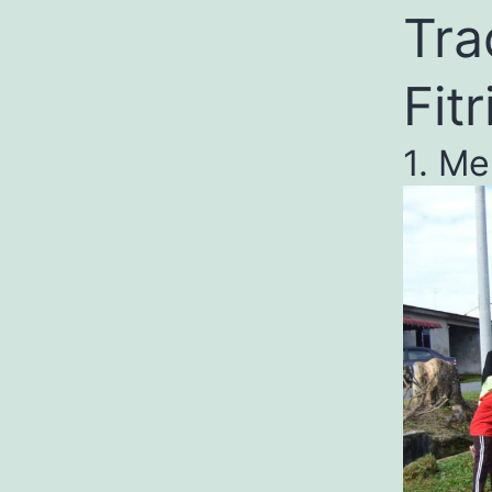
Tra
Fitr
1. M