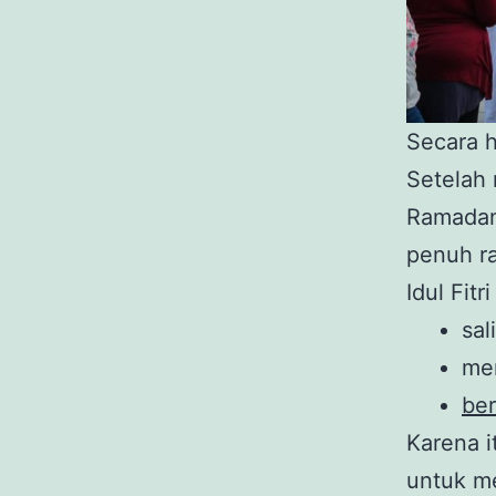
Secara ha
Setelah 
Ramadan
penuh ra
Idul Fit
sal
mem
be
Karena i
untuk me