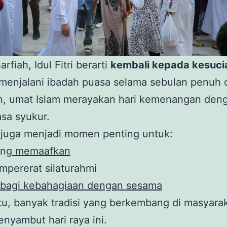
rfiah, Idul Fitri berarti
kembali kepada kesuci
menjalani ibadah puasa selama sebulan penuh d
, umat Islam merayakan hari kemenangan den
sa syukur.
ri juga menjadi momen penting untuk:
ing
memaafkan
pererat silaturahmi
rbagi kebahagiaan dengan sesama
tu, banyak tradisi yang berkembang di masyara
nyambut hari raya ini.