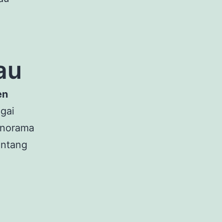
au
en
ngai
anorama
entang