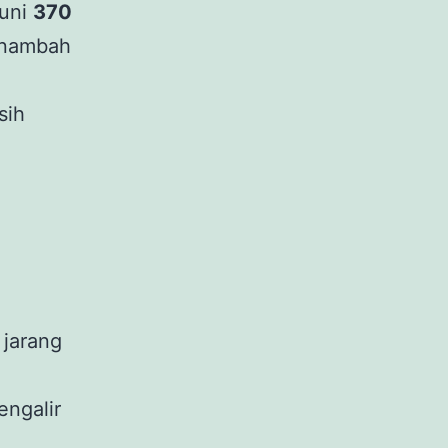
runi
370
enambah
sih
 jarang
ngalir