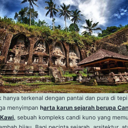
ak hanya terkenal dengan pantai dan pura di tepi
juga menyimpan
h
arta karun sejarah berupa Can
 Kawi
,
sebuah kompleks candi kuno yang memu
embah hijau. Bagi pecinta sejarah, arsitektur, a