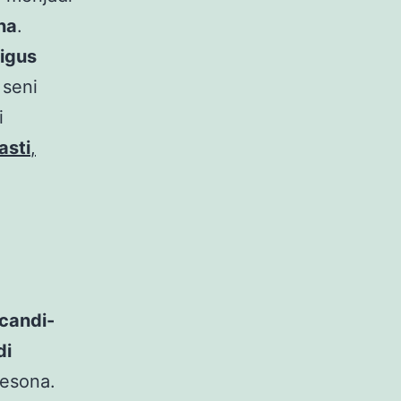
na
.
igus
 seni
i
asti
,
candi-
di
pesona.