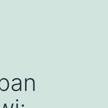
iban
wi: