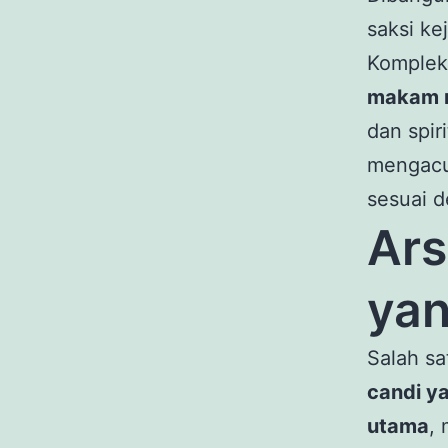
saksi k
Kompleks
makam r
dan spir
mengacu
sesuai d
Ars
yan
Salah s
candi ya
utama
,