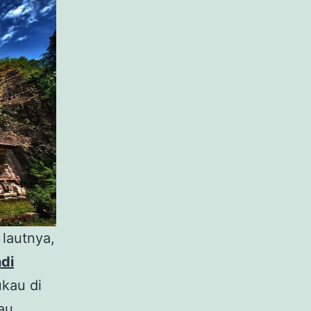
 lautnya,
di
kau di
tau