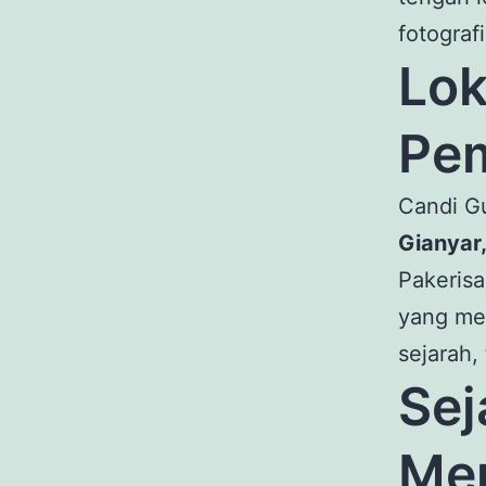
fotografi
Lok
Pe
Candi G
Gianyar,
Pakeris
yang me
sejarah
Sej
Men