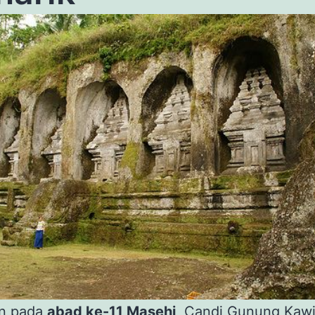
n pada
abad ke-11 Masehi
, Candi Gunung Kawi