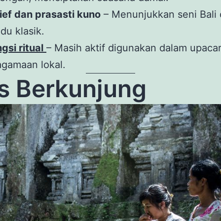
ief dan prasasti kuno
– Menunjukkan seni Bali
du klasik.
gsi ritual
– Masih aktif digunakan dalam upaca
gamaan lokal.
s Berkunjung