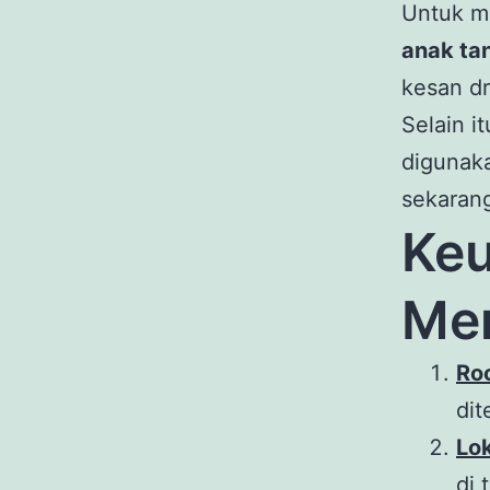
Untuk m
anak ta
kesan dr
Selain i
digunak
sekaran
Keu
Me
Roc
dit
Lo
di 