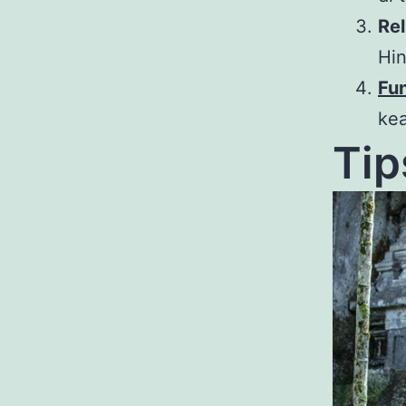
Rel
Hin
Fun
kea
Tip